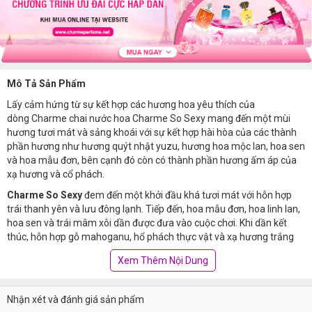
Mô Tả Sản Phẩm
Lấy cảm hứng từ sự kết hợp các hương hoa yêu thích của
dòng Charme chai nước hoa Charme So Sexy
mang đến một mùi
hương tươi mát và sảng khoái với sự kết hợp hài hòa của các thành
phần hương như hương quýt nhật yuzu, hương hoa mộc lan, hoa sen
và hoa mẫu đơn, bên cạnh đó còn có thành phần hương ấm áp của
xạ hương và cổ phách.
Charme So Sexy
đem đến một khởi đầu khá tươi mát với hỗn hợp
trái thanh yên và lưu đông lạnh. Tiếp đến, hoa mẫu đơn, hoa linh lan,
hoa sen và trái mâm xôi dần được đưa vào cuộc chơi. Khi dần kết
thúc, hỗn hợp gỗ mahoganu, hổ phách thực vật và xạ hương trắng
cùng hòa quyện, mang tới những trải nghiệm đầy ấm áp và quyến rũ.
Xem Thêm Nội Dung
Mẫu chai được thiết kế với tông màu đỏ tươi trong suốt cùng những
đường nét đầy tinh tế, gợi lên nét gợi cảm và ngọt ngào giống như
mùi hương. Charme So Sexy
Nhận xét và đánh giá sản phẩm
mang đến mùi hương cực kỳ gợi cảm