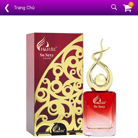
0
❮
Trang Chủ