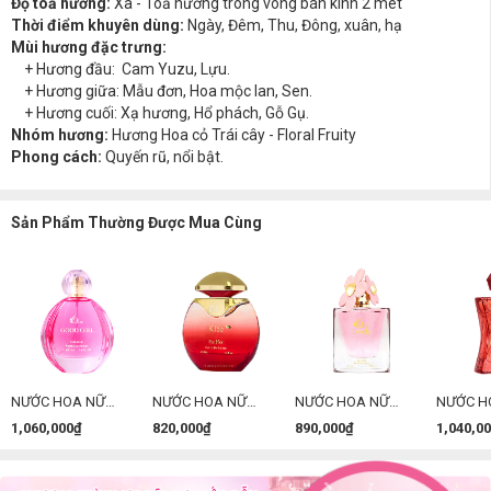
Độ toả hương:
Xa - Toả hương trong vòng bán kính 2 mét
Thời điểm khuyên dùng:
Ngày, Đêm, Thu, Đông, xuân, hạ
Mùi hương đặc trưng:
+ Hương đầu: Cam Yuzu, Lựu.
+ Hương giữa: Mẫu đơn, Hoa mộc lan, Sen.
+ Hương cuối: Xạ hương, Hổ phách, Gỗ Gụ.
Nhóm hương:
Hương Hoa cỏ Trái cây - Floral Fruity
Phong cách:
Quyến rũ, nổi bật.
Sản Phẩm Thường Được Mua Cùng
NƯỚC HOA NỮ
NƯỚC HOA NỮ
NƯỚC HOA NỮ
NƯỚC H
CHARME GOOD
CHARME KISS
CHARME LONELY
CHARME
1,060,000₫
820,000₫
890,000₫
1,040,0
GIRL 100ML ( PHIÊN
100ML
75ML
100ML (
BẢN MỚI )
MỚI)