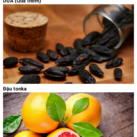
DỨA (Quả thơm)
Đậu tonka