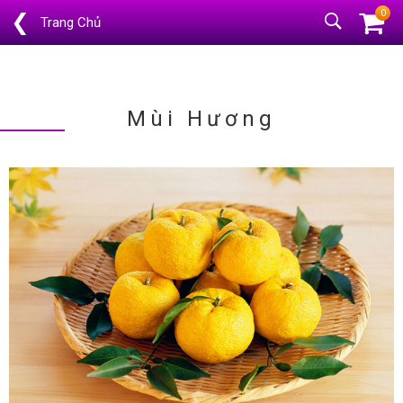
0
❮
Trang Chủ
Mùi Hương