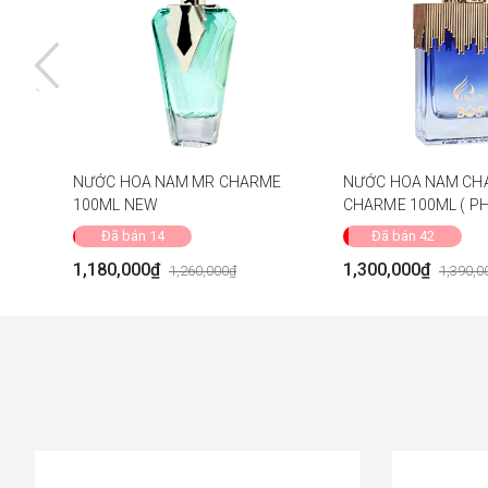
NƯỚC HOA NAM MR CHARME
NƯỚC HOA NAM CH
100ML NEW
CHARME 100ML ( PH
)
Đã bán 14
Đã bán 42
1,180,000₫
1,300,000₫
1,260,000₫
1,390,0