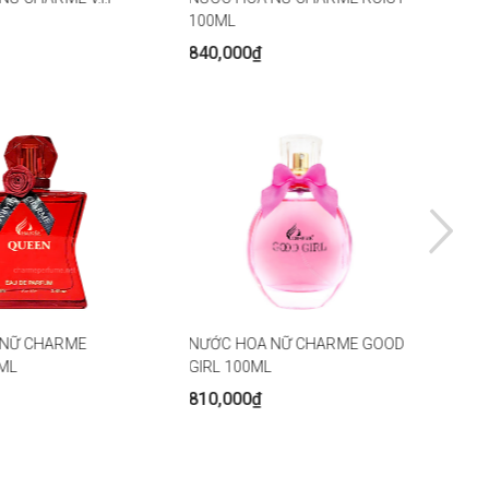
100ML
840,000₫
 NỮ CHARME
NƯỚC HOA NỮ CHARME GOOD
ML
GIRL 100ML
810,000₫