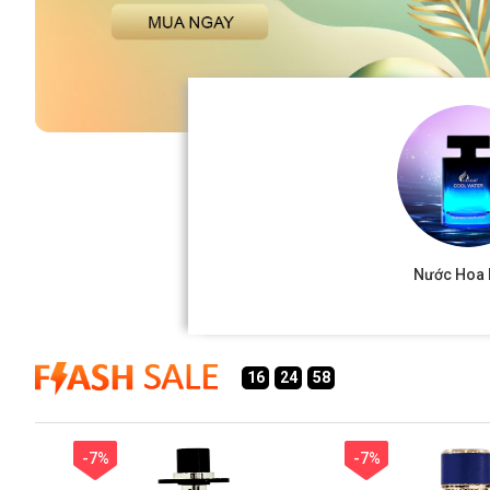
Nước Hoa
16
24
56
-7%
-7%