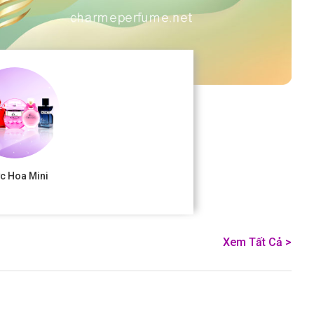
c Hoa Mini
Xem Tất Cả >