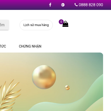
0888 828 090
0
iếm
Lịch sử mua hàng
 TỨC
CHỨNG NHẬN