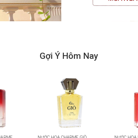
Gợi Ý Hôm Nay
HARME
NƯỚC HOA CHARME GIÒ
NƯỚC HOA N