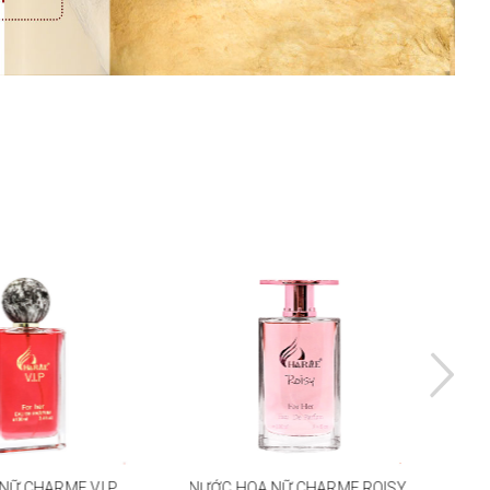
Ữ CHARME V.I.P
NƯỚC HOA NỮ CHARME ROISY