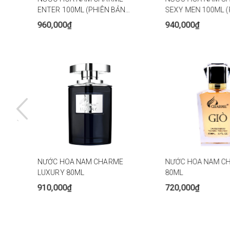
ENTER 100ML (PHIÊN BẢN
SEXY MEN 100ML (
MỚI)
MỚI)
960,000₫
940,000₫
NƯỚC HOA NAM CHARME
NƯỚC HOA NAM CH
N
LUXURY 80ML
80ML
910,000₫
720,000₫