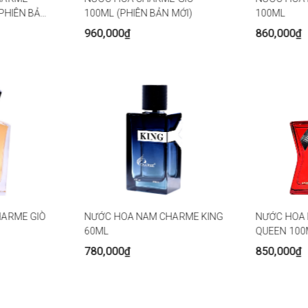
PHIÊN BẢN
100ML (PHIÊN BẢN MỚI)
100ML
960,000₫
860,000₫
ARME GIÒ
NƯỚC HOA NAM CHARME KING
NƯỚC HOA
60ML
QUEEN 100
780,000₫
850,000₫