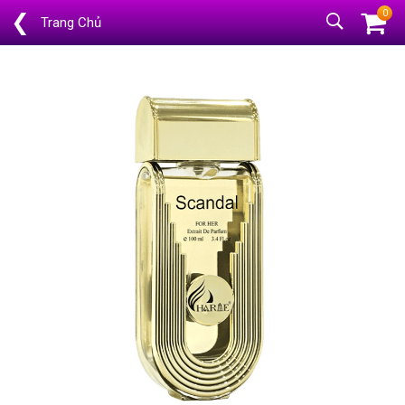
0
❮
Trang Chủ