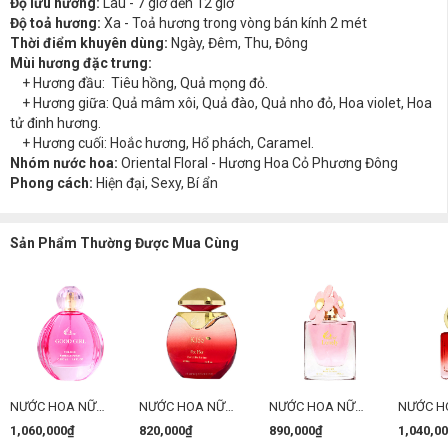
Độ lưu hương:
Lâu - 7 giờ đến 12 giờ
Độ toả hương:
Xa - Toả hương trong vòng bán kính 2 mét
Thời điểm khuyên dùng:
Ngày, Đêm, Thu, Đông
Mùi hương đặc trưng:
+ Hương đầu: Tiêu hồng, Quả mọng đỏ.
+ Hương giữa: Quả mâm xôi, Quả đào, Quả nho đỏ, Hoa violet, Hoa
tử đinh hương.
+ Hương cuối: Hoắc hương, Hổ phách, Caramel.
Nhóm nước hoa:
Oriental Floral - Hương Hoa Cỏ Phương Đông
Phong cách:
Hiện đại, Sexy, Bí ẩn
Sản Phẩm Thường Được Mua Cùng
NƯỚC HOA NỮ
NƯỚC HOA NỮ
NƯỚC HOA NỮ
NƯỚC H
CHARME GOOD
CHARME KISS
CHARME LONELY
CHARME
1,060,000₫
820,000₫
890,000₫
1,040,0
GIRL 100ML ( PHIÊN
100ML
75ML
100ML (