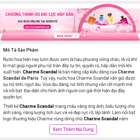
BẢN MỚI )
MỚI)
Mô Tả Sản Phẩm
Nước hoa hiện nay luôn được xem là hậu phương vững chắc, là vũ khí
bí mật giúp người phụ nữ tràn đầy tự tin, quyến rũ, hấp dẫn mỗi khi
xuất hiện.
Charme Scandal
là bản nâng cấp kiểu dáng của
Charme
Scandal de Paris
. Tuy vậy, nước hoa Charme Scandal vẫn giữ được
sự nữ tính, ngọt dịu. Vừa dịu dàng, nữ tính nhưng vẫn rất mạnh mẽ
và nổi bật. Đại diện cho hình ảnh người con gái thời hiện đại đầy
quyền lực.
Thiết kế
Charme Scandal
mang màu vàng óng ánh, biểu tượng cho
ánh sáng, năng lượng tích cực và vẻ đẹp rực rỡ, lấp lánh. Làm nổi bật
logo thương hiệu Charme cùng dòng chữ
Charme Scandal
nằm
ngay giữa thân chai. Một thiết kế thể hiện sự độc lập, cá tính mạnh
Xem Thêm Nội Dung
mẽ của những cô nàng sành điệu, sang chảnh.