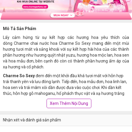
Mô Tả Sản Phẩm
Lấy cảm hứng từ sự kết hợp các hương hoa yêu thích của
dòng Charme chai nước hoa Charme So Sexy
mang đến một mùi
hương tươi mát và sảng khoái với sự kết hợp hài hòa của các thành
phần hương như hương quýt nhật yuzu, hương hoa mộc lan, hoa sen
và hoa mẫu đơn, bên cạnh đó còn có thành phần hương ấm áp của
xạ hương và cổ phách.
Charme So Sexy
đem đến một khởi đầu khá tươi mát với hỗn hợp
trái thanh yên và lưu đông lạnh. Tiếp đến, hoa mẫu đơn, hoa linh lan,
hoa sen và trái mâm xôi dần được đưa vào cuộc chơi. Khi dần kết
thúc, hỗn hợp gỗ mahoganu, hổ phách thực vật và xạ hương trắng
cùng hòa quyện, mang tới những trải nghiệm đầy ấm áp và quyến rũ.
Xem Thêm Nội Dung
Mẫu chai được thiết kế với tông màu đỏ tươi trong suốt cùng những
đường nét đầy tinh tế, gợi lên nét gợi cảm và ngọt ngào giống như
mùi hương. Charme So Sexy
Nhận xét và đánh giá sản phẩm
mang đến mùi hương cực kỳ gợi cảm
và thu hút, và chắc chắn sẽ không bao giờ phải làm bạn thất
vọng. Chai nước hoa sẽ là một món quà tuyệt vời và tinh tế vì hương