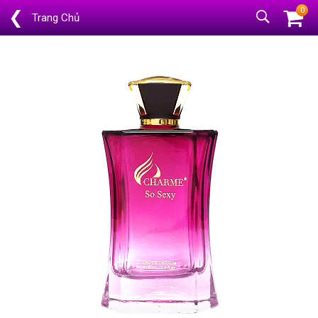
0
❮
Trang Chủ