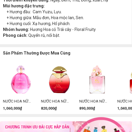
Thời điểm khuyên dùng:
Ngày, Đêm, Thu, Đông, xuân, hạ
Mùi hương đặc trưng:
+ Hương đầu: Cam Yuzu, Lựu.
+ Hương giữa: Mẫu đơn, Hoa mộc lan, Sen.
+ Hương cuối: Xạ hương, Hổ phách.
Nhóm hương:
Hương Hoa cỏ Trái cây - Floral Fruity
Phong cách:
Quyến rũ, nổi bật.
Sản Phẩm Thường Được Mua Cùng
NƯỚC HOA NỮ
NƯỚC HOA NỮ
NƯỚC HOA NỮ
NƯỚC H
CHARME GOOD
CHARME KISS
CHARME LONELY
CHARME
1,060,000₫
820,000₫
890,000₫
1,040,0
GIRL 100ML ( PHIÊN
100ML
75ML
100ML (
BẢN MỚI )
MỚI)