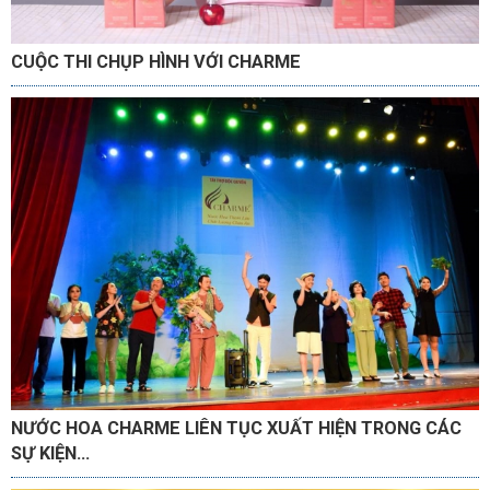
CUỘC THI CHỤP HÌNH VỚI CHARME
NƯỚC HOA CHARME LIÊN TỤC XUẤT HIỆN TRONG CÁC
SỰ KIỆN...