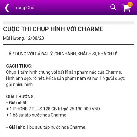
0
❮
Trang Chủ
CUỘC THI CHỤP HÌNH VỚI CHARME
Mùi Hương, 12/08/20
- ÁP DỤNG VỚI CẢ ĐẠI LÝ, CHI NHÁNH, KHÁCH SỈ, KHÁCH LẺ.
CÁCH THỨC:
Chụp 1 tấm hình chung với bất kì sản phẩm nảo của Charme.
Hình ảnh đẹp, rõ nét. Kể cả sản phẩm nam và nữ. 1 Người được
gửi nhiều hình.
GIẢI THƯỞNG:
- Giải nhất:
+ 1 IPHONE 7 PLUS 128 GB trị giá 25.190.000 VND
+ 1 bộ sự tập nước hoa Charme.
- Giải nhì:
1 bộ sưu tập nước hoa Charme.