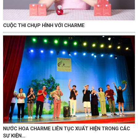
CUỘC THI CHỤP HÌNH VỚI CHARME
NƯỚC HOA CHARME LIÊN TỤC XUẤT HIỆN TRONG CÁC
SỰ KIỆN...