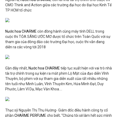
CMO Think and Action giữa các trường đại học do Đại học Kinh Tế
TP HCM tổ chức
Nước hoa CHARME
còn đồng hành cùng máy tính DELL trong
cuộc thi TỎA SÁNG ƯỚC MƠ được tổ chức trên Toàn Quốc với sự
tham gia của đông đảo các trường Đại học, cuộc thi vẫn đang
diễn ra các vòng tới 2018
Gần đây nhất,
Nước hoa CHARME
tiếp tục xuất hiện với vai trò nhà
tài trợ chính trong sự kiện ra mắt phim Lộ Mặt của đạo diễn Vĩnh
Thuyên, bộ phim với sự tham gia diễn xuất của rất nhiều những
tên tuổi như Minh Luân, Vĩnh Thuyên Kim, Hứa Minh Đạt, Duy
Phước, Lâm Vĩ Dạ, Mạc Văn Khoa….
Thạc sỹ Nguyễn Thị Thu Hường- Giám đốc điều hành công ty cổ
phần
CHARME PERFUM
E cho biết, “Chúng tôi sẽ làm hết sức mình