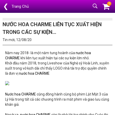
0
❮
Trang Chủ
NƯỚC HOA CHARME LIÊN TỤC XUẤT HIỆN
TRONG CÁC SỰ KIỆN...
Tin mới, 12/08/20
Năm nay 2018- là một năm tung hoành của
nước hoa
CHARME
khi liên tục xuất hiện tại các sự kiện lớn nhỏ.
Khởi đầu năm 2018, trong Liveshow của Nghệ sỹ Hoài Linh, xuyên
suốt trong vở kịch dài chỉ thấy LOGO nhà tài trợ độc quyền chính
là đơn vị
nước hoa CHARME
Nước hoa CHARME
cũng đồng hành cùng bộ phim Lật Mặt 3 của
Lý Hải trong tất cả các chương trình ra mắt phim và giao lưu cùng
khán giả.
Ngoài ra,
nước hoa CHARME
còn là nhà tài trợ chính cho Cuộc thi