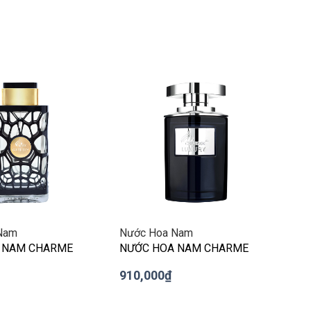
>
Nam
Nước Hoa Nam
 NAM CHARME
NƯỚC HOA NAM CHARME
00ML ( PHIÊN BẢN
LUXURY 80ML
910,000₫