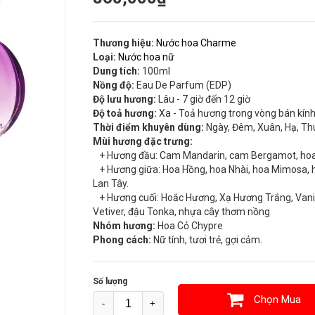
Thương hiệu:
Nước hoa Charme
Loại:
Nước hoa nữ
Dung tích:
100ml
Nồng độ:
Eau De Parfum (EDP)
Độ lưu hương:
Lâu - 7 giờ đến 12 giờ
Độ toả hương:
Xa - Toả hương trong vòng bán kín
Thời điểm khuyên dùng:
Ngày, Đêm, Xuân, Hạ, Th
Mùi hương đặc trưng:
+ Hương đầu: Cam Mandarin, cam Bergamot, ho
+ Hương giữa: Hoa Hồng, hoa Nhài, hoa Mimosa, 
Lan Tây.
+ Hương cuối: Hoắc Hương, Xạ Hương Trắng, Vanil
Vetiver, đậu Tonka, nhựa cây thơm nồng
Nhóm hương:
Hoa Cỏ Chypre
Phong cách:
Nữ tính, tươi trẻ, gợi cảm.
Số lượng
Chọn Mua