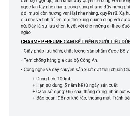
đến sự ngọt dịu, tinh khiết đầy quyến rũ cùng với hươ
ngọc lan tây nhẹ nhàng trong sáng nhưng đầy hưng ph
đôi mươi còn hương vani lại nhẹ nhàng, quyến rũ. Xạ 
dịu nhẹ và tinh tế lên mọi thứ xung quanh cùng với sự 
nữ. Đây là sự lựa chọn tuyệt vời cho những ai theo đu
ngào.
CHARME PERFUME
CAM KẾT ĐẾN NGƯỜI TIÊU DÙ
- Giấy phép lưu hành, chất lượng sản phẩm được Bộ y
- Tem chống hàng giả của bộ Công An.
- Công nghệ và dây chuyền sản xuất đạt tiêu chuẩn Ch
+ Dung tích: 100ml.
+ Hạn sử dụng: 5 năm kể từ ngày sản xuất.
+ Cách sử dụng: Giữ chai thẳng đứng, nhấn nút và x
+ Bảo quản: Để nơi khô ráo, thoáng mát. Tránh tiếp x