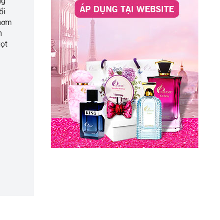
ng
ổi
thơm
n
gọt