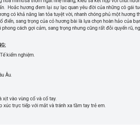
ng hoa mimosa thơm ngát nhẹ nhàng, kiêu sa kết hợp với chút hươ
ấn. Hoắc hương đem lại sự lạc quan yêu đời của những cô gái tu
hương có khả năng lan tỏa tuyệt vời, nhanh chóng phủ một hương 
cổ điển, sang trọng của cỏ hương bài là lựa chọn hoàn hảo của bạ
ổi phong cách gợi cảm, sang trọng nhưng cũng rất đỗi quyến rũ, n
NG:
 Tế kiểm nghiệm.
âu Âu.
ịt vào vùng cổ và cổ tay.
úc trực tiếp với mắt và tránh xa tầm tay trẻ em.