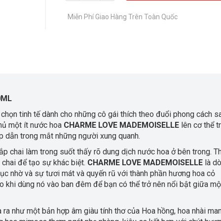
Miễn Phí Giao Hàng Trên Toàn Quốc
0ML
 chọn tinh tế dành cho những cô gái thích theo đuổi phong cách s
phủ một ít nước hoa
CHARME LOVE MADEMOISELLE
lên cơ thể t
hấp dẫn trong mắt những người xung quanh.
ắp chai làm trong suốt thấy rõ dung dịch nước hoa ở bên trong. Th
chai để tạo sự khác biệt.
CHARME LOVE MADEMOISELLE
là d
ục nhờ và sự tươi mát và quyến rũ với thành phần hương hoa cỏ
o khi dùng nó vào ban đêm để bạn có thể trở nên nổi bật giữa mộ
 ra như một bản hợp âm giàu tính thơ của Hoa hồng, hoa nhài ma