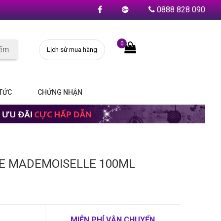
0888 828 090
0
iếm
Lịch sử mua hàng
 TỨC
CHỨNG NHẬN
E MADEMOISELLE 100ML
MIỄN PHÍ VẬN CHUYỂN