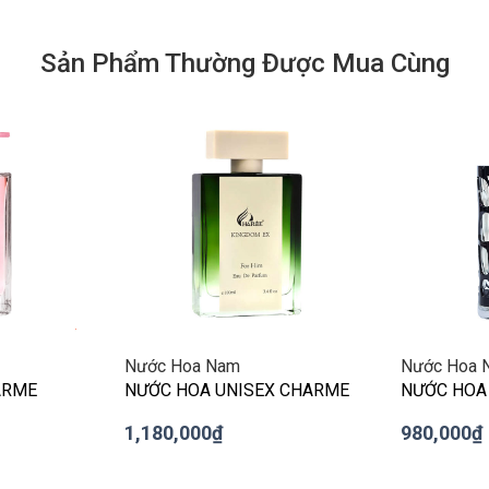
Sản Phẩm Thường Được Mua Cùng
Nước Hoa Nam
Nước Hoa 
ARME
NƯỚC HOA UNISEX CHARME
NƯỚC HOA
KINGDOM EX 100ML
GUILITY 1
1,180,000₫
980,000₫
MỚI )