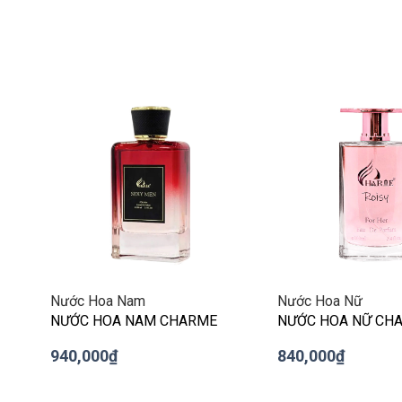
<
Nước Hoa Nam
Nước Hoa Nữ
O
NƯỚC HOA NAM CHARME
NƯỚC HOA NỮ CH
SEXY MEN 100ML (PHIÊN
ROISY 100ML
940,000₫
840,000₫
BẢN MỚI)